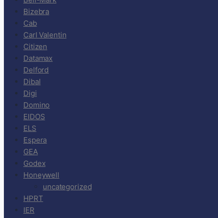
Bizebra
Cab
Carl Valentin
Citizen
Datamax
Delford
Dibal
Digi
Domino
EIDOS
ELS
Espera
GEA
Godex
Honeywell
uncategorized
HPRT
IER