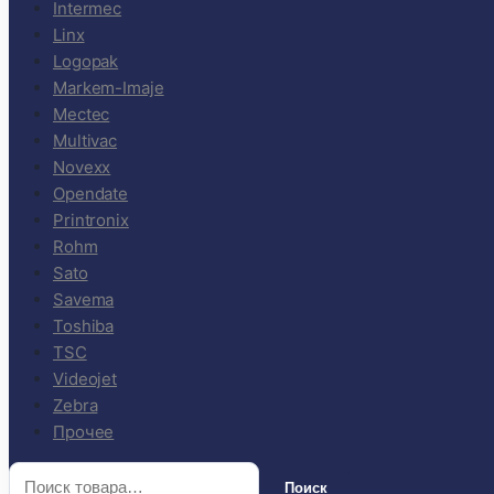
Intermec
Linx
Logopak
Markem-Imaje
Mectec
Multivac
Novexx
Opendate
Printronix
Rohm
Sato
Savema
Toshiba
TSC
Videojet
Zebra
Прочее