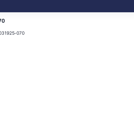
70
1031925-070