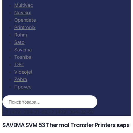
Multivac
Novexx
Opendate
Printronix
Rohm
Sato
Savema
Toshiba
TSC
Videojet
Zebra
Прочее
+7 (499) 394-31-68,
+7 (499) 394-32-68
SAVEMA SVM 53 Thermal Transfer Printers верх