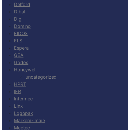
Delford
Dibal
Digi
Domino
EIDOS
ELS
Espera
GEA
Godex
Honeywell
uncategorized
HPRT
IER
Intermec
Linx
Logopak
Markem-Imaje
Mectec