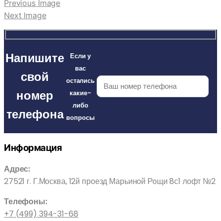
Previous Image
Next Image
Напишите
Если у
вас
свой
остались
номер
какие-
либо
телефона
вопросы
Информация
Адрес:
27521 г. Г.Москва, 12й проезд Марьиной Рощи 8с1 лофт №2
Телефоны:
+7 (499) 394-31-68