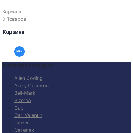
Корзина
0 Товаров
Корзина
Категории товаров
Allen Coding
Avery Dennison
Bell-Mark
Bizerba
Cab
Carl Valentin
Citizen
Datamax