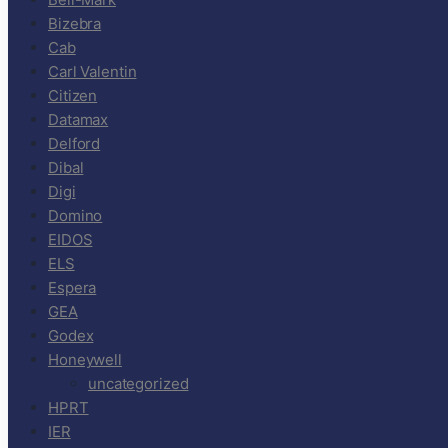
Bizebra
Cab
Carl Valentin
Citizen
Datamax
Delford
Dibal
Digi
Domino
EIDOS
ELS
Espera
GEA
Godex
Honeywell
uncategorized
HPRT
IER