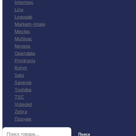
Intermec
Linx
Logopak
Markem-Imaje
Mectec
Multivac
Novexx
Opendate
Printronix
Rohm
Sato
Savema
Toshiba
TSC
Videojet
Zebra
Прочее