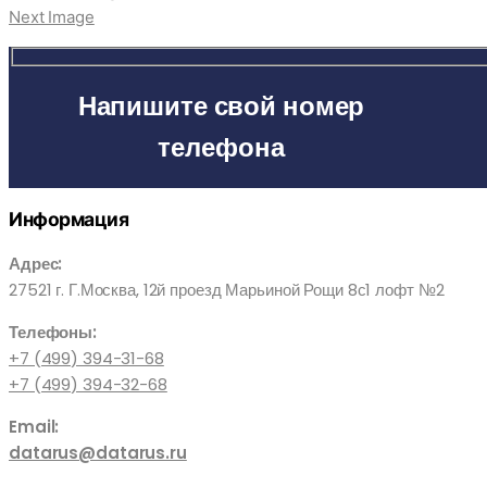
Next Image
Напишите свой номер
телефона
Информация
Адрес:
27521 г. Г.Москва, 12й проезд Марьиной Рощи 8с1 лофт №2
Телефоны:
+7 (499) 394-31-68
+7 (499) 394-32-68
Email:
datarus@datarus.ru