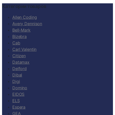
Категории товаров
Allen Coding
Avery Dennison
Bell-Mark
Bizebra
Cab
Carl Valentin
Citizen
Datamax
Delford
Dibal
Digi
Domino
EIDOS
ELS
Espera
GEA