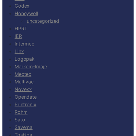
Godex
Honeywell
uncategorized
HPRT
IER
Intermec
Linx
Logopak
Markem-Imaje
Mectec
Multivac
Novexx
Opendate
Printronix
Rohm
Sato
Savema
Toshiba